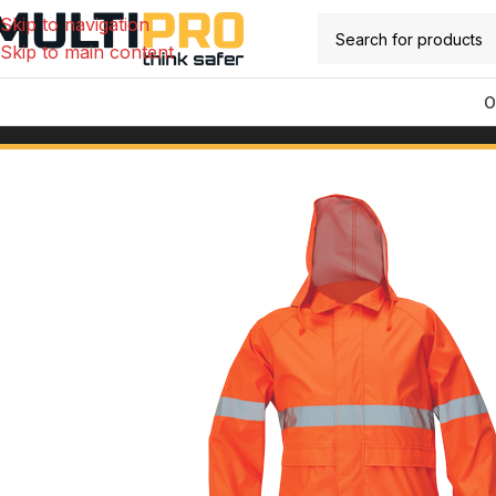
Skip to navigation
Skip to main content
O
Početna
/
Radna odjeća
/
Radna odjeća visoke vidljivosti
/
GORD