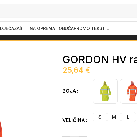
DJEĆA
ZAŠTITNA OPREMA I OBUĆA
PROMO TEKSTIL
ON HV raincoat
GORDON HV ra
25,64
€
BOJA
S
M
L
VELIČINA