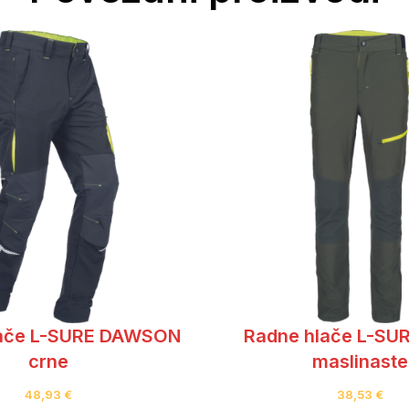
lače L-SURE DAWSON
Radne hlače L-SUR
crne
maslinaste
48,93
€
38,53
€