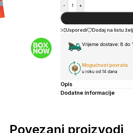
-
+
Usporedi
Dodaj na listu žel
Vrijeme dostave:
8 do 
Mogućnost povrata
u roku od 14 dana
Opis
Dodatne informacije
Povezani proizvodi