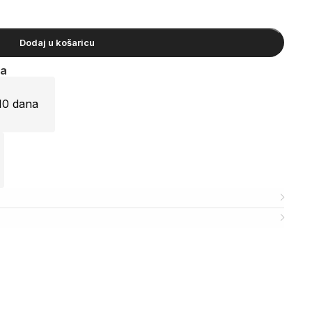
Dodaj u košaricu
ja
10 dana