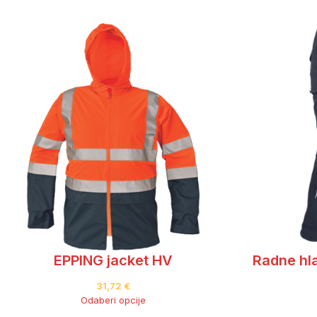
EPPING jacket HV
Radne h
31,72
€
Odaberi opcije