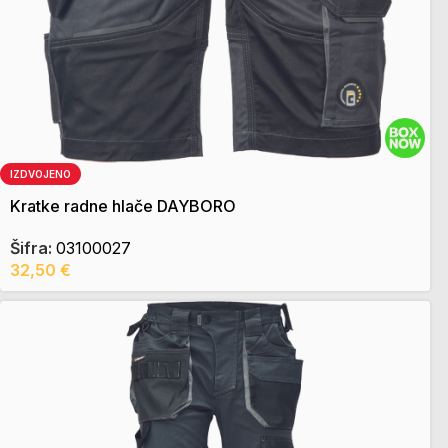
IZDVOJENO
Kratke radne hlače DAYBORO
Šifra:
03100027
32,50
€