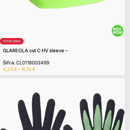
IZDVOJENO
GLAREOLA cut C HV sleeve –
Šifra:
CL0118003499
4,23
€
–
8,15
€