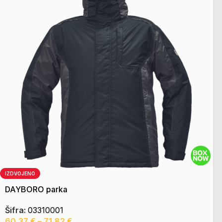
IZDVOJENO
DAYBORO parka
Šifra:
03310001
60,37
€
–
71,82
€