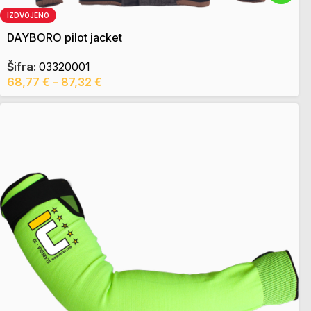
IZDVOJENO
DAYBORO pilot jacket
Šifra:
03320001
68,77
€
–
87,32
€