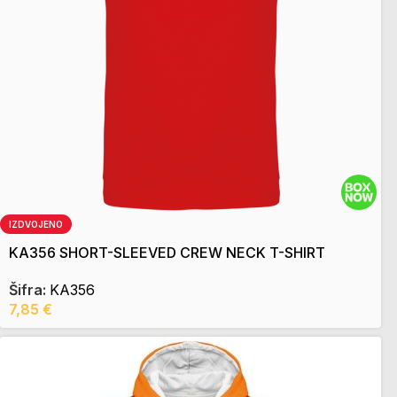
IZDVOJENO
KA356 SHORT-SLEEVED CREW NECK T-SHIRT
Šifra:
KA356
7,85
€