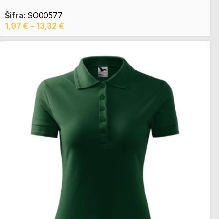
Šifra:
SO00577
1,97
€
–
13,32
€