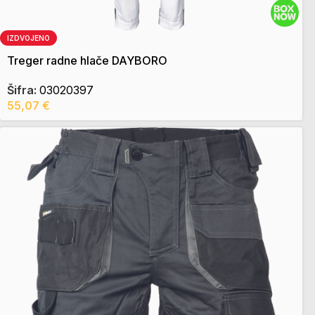
IZDVOJENO
Treger radne hlače DAYBORO
Šifra:
03020397
55,07
€