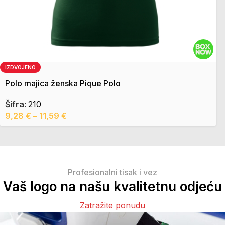
IZDVOJENO
Polo majica ženska Pique Polo
Šifra:
210
9,28
€
–
11,59
€
Profesionalni tisak i vez
Vaš logo na našu kvalitetnu odjeću
Zatražite ponudu