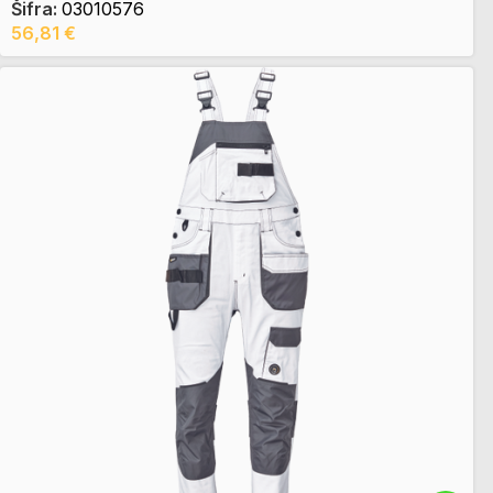
Šifra:
03010576
56,81
€