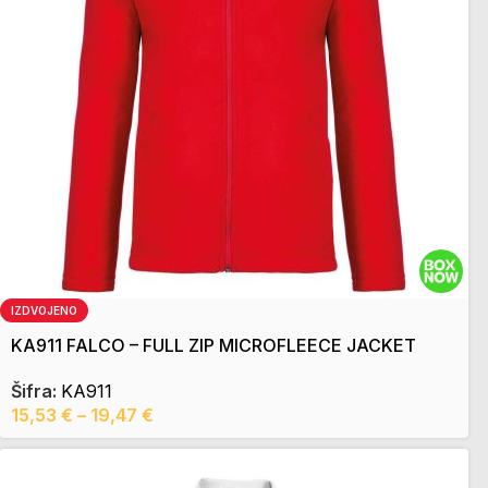
IZDVOJENO
KA911 FALCO – FULL ZIP MICROFLEECE JACKET
Šifra:
KA911
15,53
€
–
19,47
€