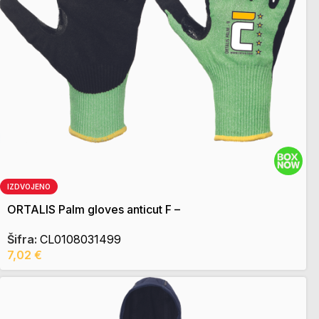
IZDVOJENO
ORTALIS Palm gloves anticut F –
Šifra:
CL0108031499
7,02
€