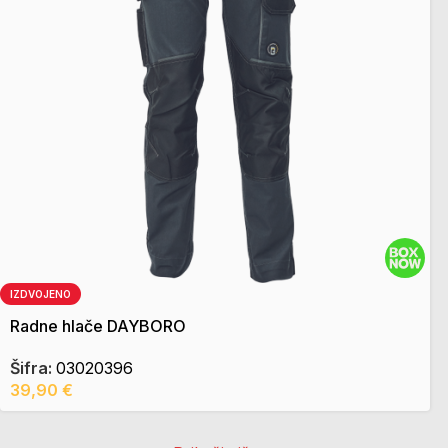
IZDVOJENO
Radne hlače DAYBORO
Šifra:
03020396
39,90
€