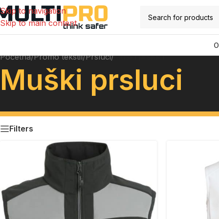
Skip to navigation
Skip to main content
O
Početna
/
Promo tekstil
/
Prsluci
/
Muški prsluci
Muški prsluci
Filters