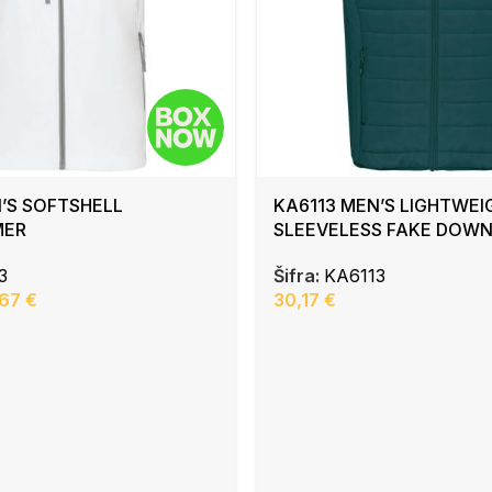
’S SOFTSHELL
KA6113 MEN’S LIGHTWEI
MER
SLEEVELESS FAKE DOWN
3
Šifra:
KA6113
,67
€
30,17
€