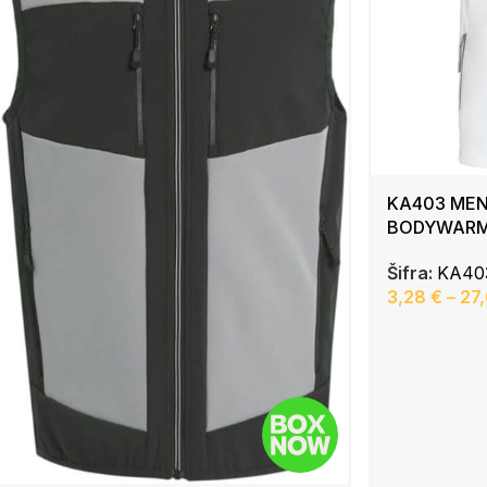
KA403 MEN
BODYWAR
Šifra:
KA40
3,28
€
–
27