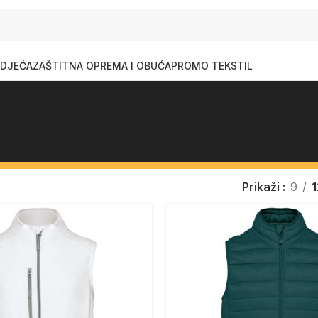
DJEĆA
ZAŠTITNA OPREMA I OBUĆA
PROMO TEKSTIL
Prikaži
9
1