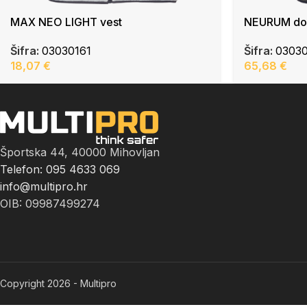
MAX NEO LIGHT vest
NEURUM do
Šifra:
03030161
Šifra:
0303
18,07
€
65,68
€
Športska 44, 40000 Mihovljan
Telefon: 095 4633 069
info@multipro.hr
OIB: 09987499274
Copyright 2026 - Multipro