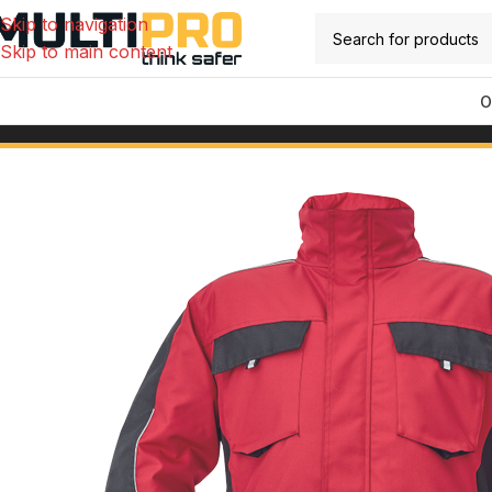
Skip to navigation
Skip to main content
O
Početna
/
Radna odjeća
/
Zimske radne jakne
/
MAX NEO park