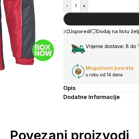
-
+
Usporedi
Dodaj na listu žel
Vrijeme dostave:
8 do 
Mogućnost povrata
u roku od 14 dana
Opis
Dodatne informacije
Povezani proizvodi