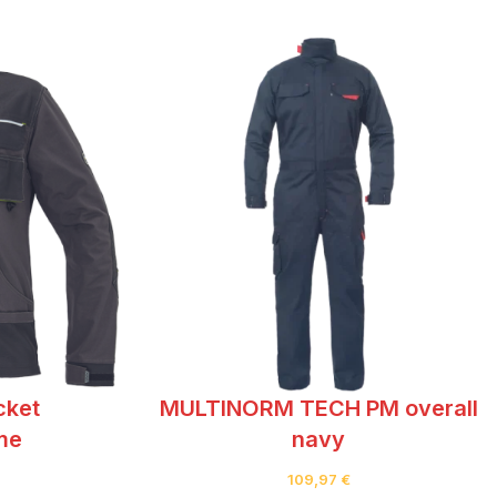
cket
MULTINORM TECH PM overall
ime
navy
109,97
€