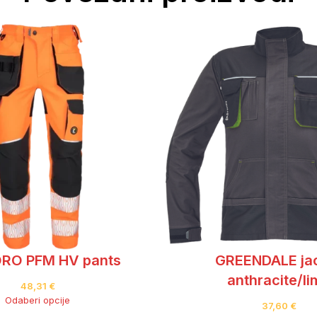
RO PFM HV pants
GREENDALE ja
anthracite/l
48,31
€
Odaberi opcije
37,60
€