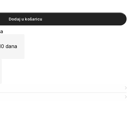
Dodaj u košaricu
ja
10 dana