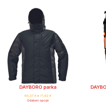
DAYBORO parka
DAYBO
60,37
€
–
71,82
€
Odaberi opcije