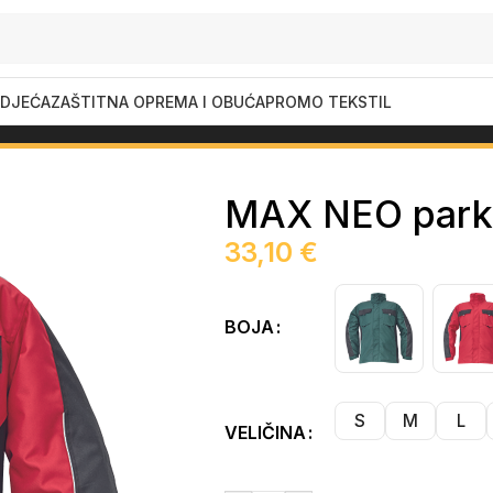
DJEĆA
ZAŠTITNA OPREMA I OBUĆA
PROMO TEKSTIL
a
MAX NEO park
33,10
€
BOJA
S
M
L
VELIČINA