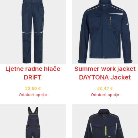
Ljetne radne hlače
Summer work jacket
DRIFT
DAYTONA Jacket
23,50
€
40,47
€
Odaberi opcije
Odaberi opcije