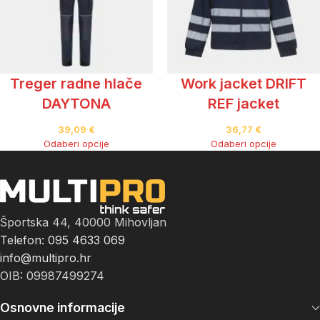
Treger radne hlače
Work jacket DRIFT
DAYTONA
REF jacket
39,09
€
36,77
€
Odaberi opcije
Odaberi opcije
Športska 44, 40000 Mihovljan
Telefon: 095 4633 069
info@multipro.hr
OIB: 09987499274
Osnovne informacije