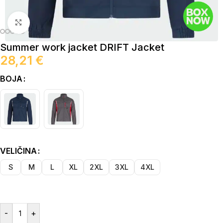
Click to enlarge
Summer work jacket DRIFT Jacket
28,21
€
BOJA
VELIČINA
S
M
L
XL
2XL
3XL
4XL
-
+