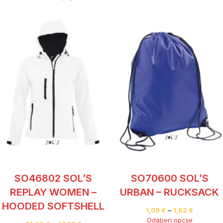
SO70600 SOL’S
SO46802 SOL’S
URBAN – RUCKSACK
REPLAY WOMEN –
HOODED SOFTSHELL
1,09
€
–
1,62
€
Odaberi opcije