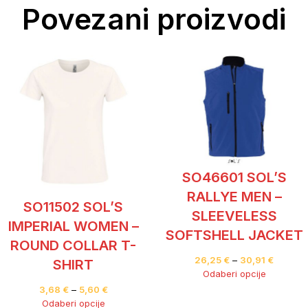
Povezani proizvodi
SO46601 SOL’S
RALLYE MEN –
SO11502 SOL’S
SLEEVELESS
IMPERIAL WOMEN –
SOFTSHELL JACKET
ROUND COLLAR T-
26,25
€
–
30,91
€
SHIRT
Odaberi opcije
3,68
€
–
5,60
€
Odaberi opcije