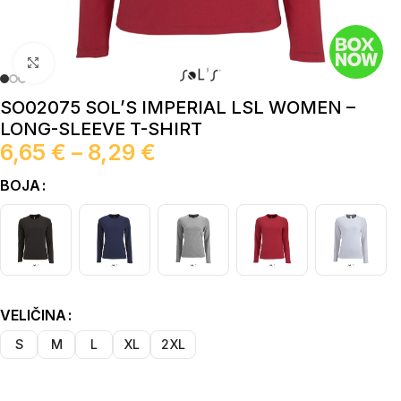
Click to enlarge
SO02075 SOL’S IMPERIAL LSL WOMEN –
LONG-SLEEVE T-SHIRT
6,65
€
–
8,29
€
BOJA
VELIČINA
S
M
L
XL
2XL