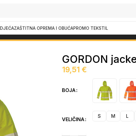
DJEĆA
ZAŠTITNA OPREMA I OBUĆA
PROMO TEKSTIL
ON jacket HV
GORDON jacke
19,51
€
BOJA
S
M
L
VELIČINA