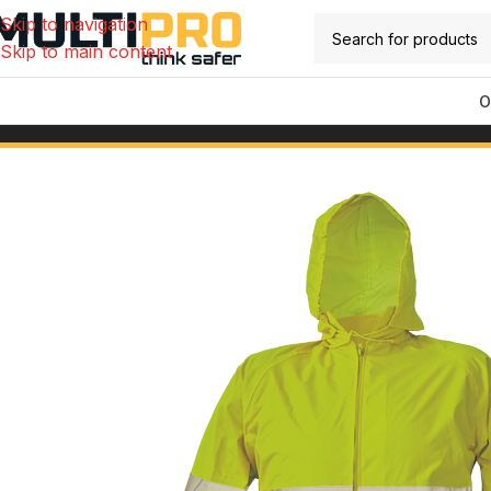
Skip to navigation
Skip to main content
O
Početna
/
Radna odjeća
/
Radna odjeća visoke vidljivosti
/
GORD