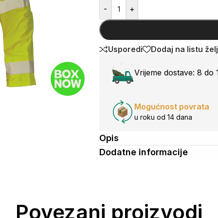
-
+
Usporedi
Dodaj na listu žel
Vrijeme dostave:
8 do 
Mogućnost povrata
u roku od 14 dana
Opis
Dodatne informacije
Povezani proizvodi