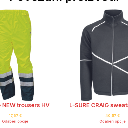
 NEW trousers HV
L-SURE CRAIG sweats
17,67
€
40,57
€
Odaberi opcije
Odaberi opcije