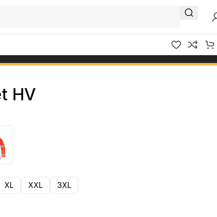
t HV
XL
XXL
3XL