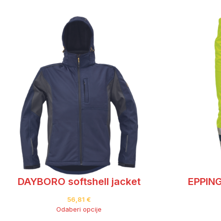
DAYBORO softshell jacket
EPPING
56,81
€
Odaberi opcije