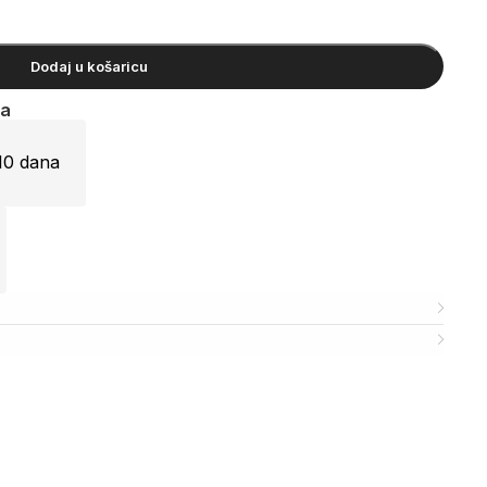
Dodaj u košaricu
ja
10 dana