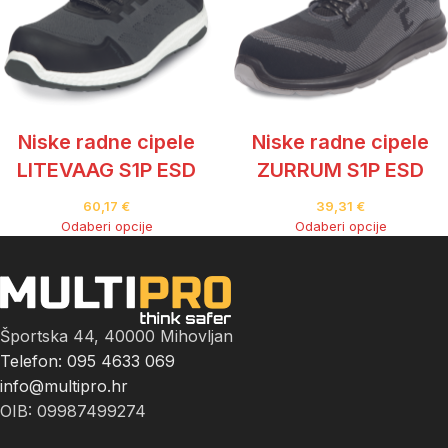
Niske radne cipele
Niske radne cipele
LITEVAAG S1P ESD
ZURRUM S1P ESD
60,17
€
39,31
€
Odaberi opcije
Odaberi opcije
Športska 44, 40000 Mihovljan
Telefon: 095 4633 069
info@multipro.hr
OIB: 09987499274