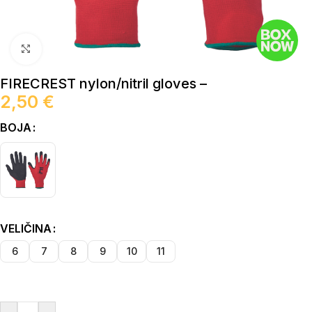
Click to enlarge
FIRECREST nylon/nitril gloves –
2,50
€
BOJA
VELIČINA
6
7
8
9
10
11