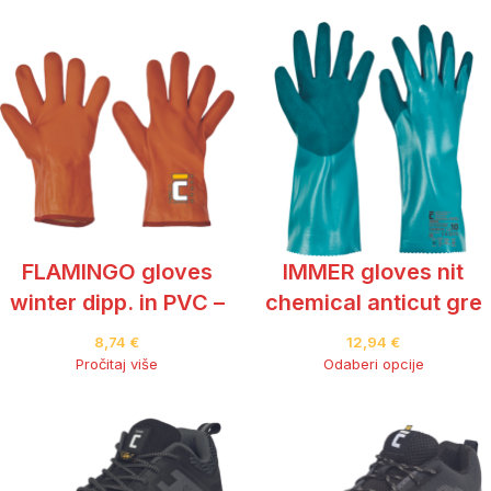
FLAMINGO gloves
IMMER gloves nit
winter dipp. in PVC –
chemical anticut gre
8,74
€
12,94
€
Pročitaj više
Odaberi opcije