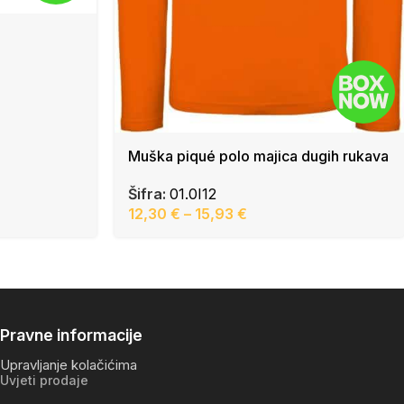
Muška piqué polo majica dugih rukava
Šifra:
01.0I12
12,30
€
–
15,93
€
Pravne informacije
Upravljanje kolačićima
Uvjeti prodaje