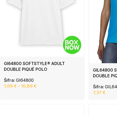
GI64800 SOFTSTYLE® ADULT
DOUBLE PIQUÉ POLO
GIL64800 
DOUBLE PI
Šifra:
GI64800
1,09
€
–
10,89
€
Šifra:
GIL6
7,37
€