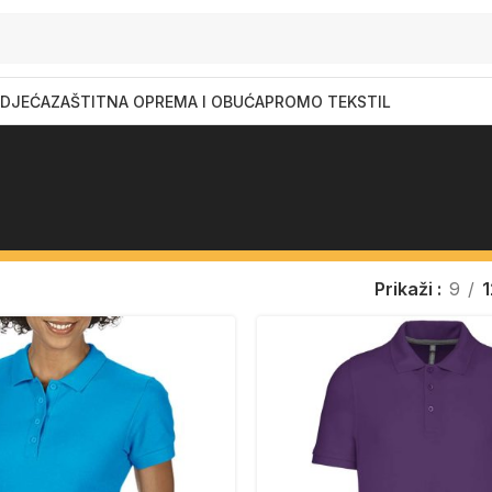
DJEĆA
ZAŠTITNA OPREMA I OBUĆA
PROMO TEKSTIL
Prikaži
9
1