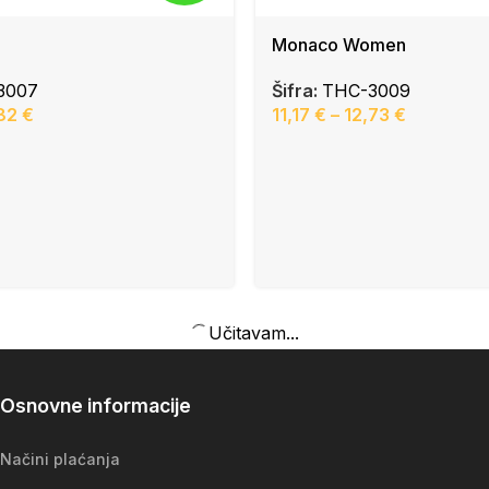
Monaco Women
3007
Šifra:
THC-3009
,82
€
11,17
€
–
12,73
€
Učitavam...
Osnovne informacije
Načini plaćanja