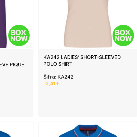
KA242 LADIES’ SHORT-SLEEVED
POLO SHIRT
EVE PIQUÉ
Šifra:
KA242
13,41
€