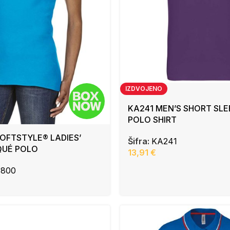
IZDVOJENO
KA241 MEN’S SHORT SLE
POLO SHIRT
SOFTSTYLE® LADIES’
Šifra:
KA241
QUÉ POLO
13,91
€
4800