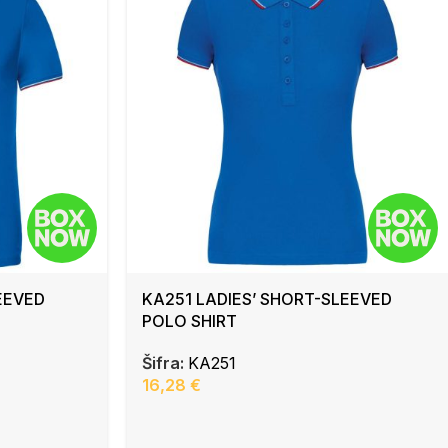
EEVED
KA251 LADIES’ SHORT-SLEEVED
POLO SHIRT
Šifra:
KA251
16,28
€