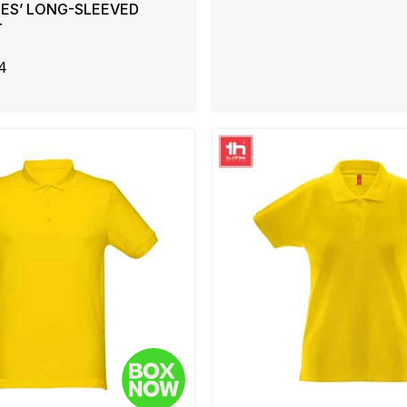
IES’ LONG-SLEEVED
T
4