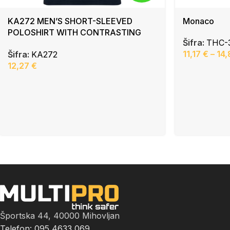
KA272 MEN’S SHORT-SLEEVED
Monaco
POLOSHIRT WITH CONTRASTING
Šifra:
THC-
PIPING
11,17
€
–
14
Šifra:
KA272
12,27
€
Športska 44, 40000 Mihovljan
Telefon: 095 4633 069