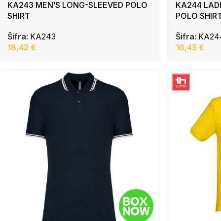
KA243 MEN’S LONG-SLEEVED POLO
KA244 LAD
SHIRT
POLO SHIR
Šifra:
KA243
Šifra:
KA24
18,42
€
16,45
€