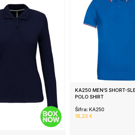
KA250 MEN’S SHORT-SL
POLO SHIRT
Šifra:
KA250
18,22
€