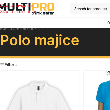
Skip to navigation
Skip to main content
O
Početna
/
Promo tekstil
/
Polo majice
Polo majice
Filters